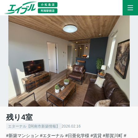
残り4室
エターナル【阿南市新築情報】
2026.02.16
#新築マンション
#エターナル
#日亜化学様
#賃貸
#那賀川町
#