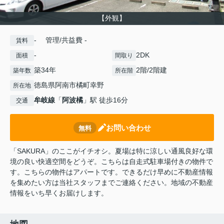
【外観】
- 管理/共益費 -
賃料
-
2DK
面積
間取り
築34年
2階/2階建
築年数
所在階
徳島県阿南市橘町幸野
所在地
牟岐線
「
阿波橘
」駅 徒歩16分
交通
お問い合わせ
無料
「SAKURA」のここがイチオシ。夏場は特に涼しい通風良好な環
境の良い快適空間をどうぞ。こちらは自走式駐車場付きの物件で
す。こちらの物件はアパートです。できるだけ早めに不動産情報
を集めたい方は当社スタッフまでご連絡ください。地域の不動産
情報をいち早くお届けします。